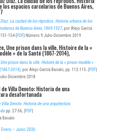
iz Díaz. La ciudad de los réprobos. Historia
e los espacios carcelarios de Buenos Aires,
27
 Díaz. La ciudad de los réprobos. Historia urbana de los
rcelarios de Buenos Aires, 1869-1927
, por Alejo García
 151-154 (
PDF
) Número 9 Julio-Diciembre 2019
ze, Une prison dans la ville. Histoire de la «
odèle » de la Santé (1867-2014),
 Une prison dans la ville. Histoire de la « prison modèle »
 (1867-2014)
, por Alejo García Basalo, pp. 112-115. (
PDF
)
ulio-Diciembre 2018
 de Villa Devoto: Historia de una
tura desafortunada
 Villa Devoto: Historia de una arquitectura
ada
pp. 27-56, (
PDF
)
ía Basalo
 Enero – Junio 2026