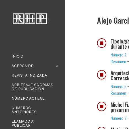
Alejo Garc
Tipología
]
durante e
Número 2
–
INICIO
Resumen
ACERCA DE
Arquitect
]
REVISTA INDIZADA
Correccio
ARBITRAJE Y NORMAS
Número 5
–
DE PUBLICACIÓN
Resumen
NÚMERO ACTUAL
Michel Fi
]
NÚMEROS
prison m
ANTERIORES
Número 7
–
LLAMADO A
PUBLICAR