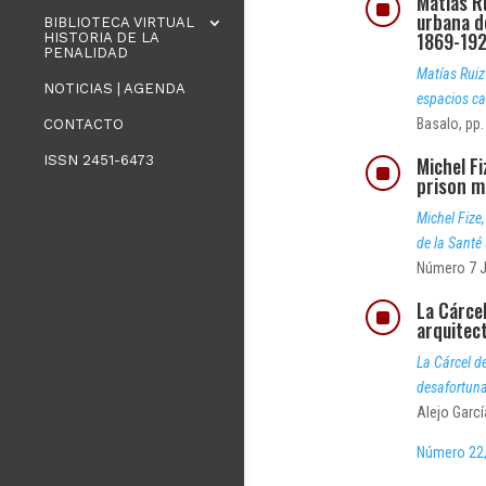
Matías Ru
]
urbana d
BIBLIOTECA VIRTUAL
1869-19
HISTORIA DE LA
PENALIDAD
Matías Ruiz
NOTICIAS | AGENDA
espacios ca
Basalo, pp.
CONTACTO
ISSN 2451-6473
Michel Fi
]
prison m
Michel Fize,
de la Santé
Número 7 J
La Cárcel
]
arquitec
La Cárcel de
desafortun
Alejo Garc
Número 22,