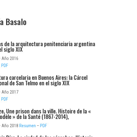
ía Basalo
s de la arquitectura penitenciaria argentina
l siglo XIX
 Año 2016
–
PDF
ura carcelaria en Buenos Aires: la Cárcel
nal de San Telmo en el siglo XIX
 Año 2017
–
PDF
ze, Une prison dans la ville. Histoire de la «
odèle » de la Santé (1867-2014),
 Año 2018
Resumen
–
PDF