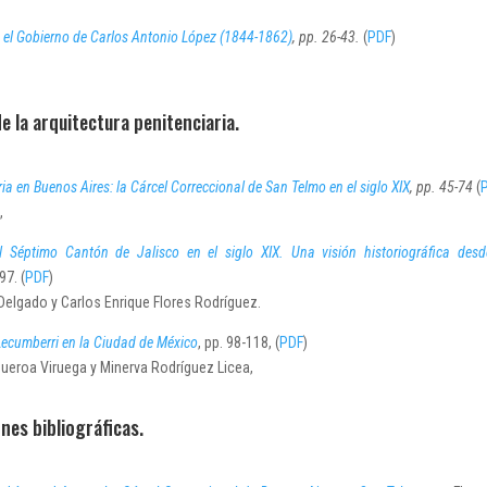
e el Gobierno de Carlos Antonio López (1844-1862)
, pp. 26-43.
(
PDF
)
 de la arquitectura penitenciaria.
ria en Buenos Aires: la Cárcel Correccional de San Telmo en el siglo XIX
, pp. 45-74
(
,
el Séptimo Cantón de Jalisco en el siglo XIX. Una visión historiográfica desd
97. (
PDF
)
gado y Carlos Enrique Flores Rodríguez.
Lecumberri en la Ciudad de México
, pp. 98-118, (
PDF
)
ueroa Viruega y Minerva Rodríguez Licea,
ones bibliográficas.