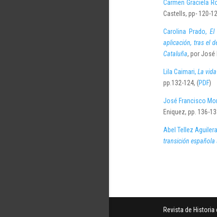
Carmen Graciela R
Castells, pp- 120-12
Carolina Prado,
El
aplicación, tras el 
Cataluña
, por José
Lila Caimari,
La vida 
pp.132-124, (
PDF
)
José Francisco Mon
Eniquez, pp. 136-137
Abel Tellez Aguilera
transición española 
Revista de Histori