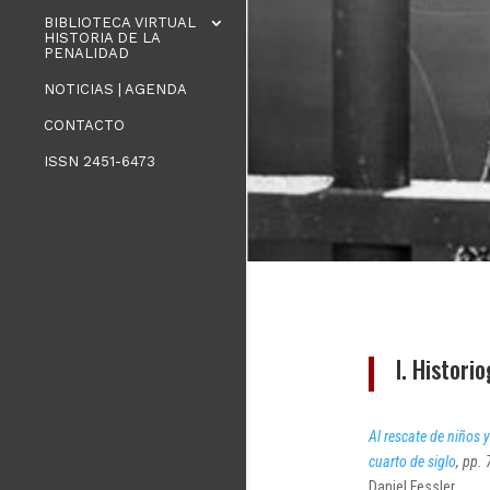
BIBLIOTECA VIRTUAL
HISTORIA DE LA
PENALIDAD
NOTICIAS | AGENDA
CONTACTO
ISSN 2451-6473
I. Histori
Al rescate de niños 
cuarto de siglo
, pp. 
Daniel Fessler.