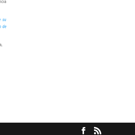
ncia
e su
so de
a,