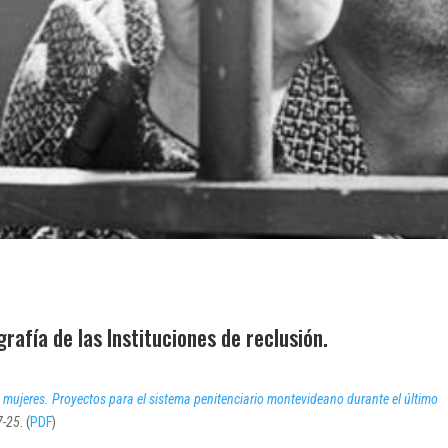
ografía de las Instituciones de reclusión.
y mujeres. Proyectos para el sistema penitenciario montevideano durante el último
7-25
. (
PDF
)