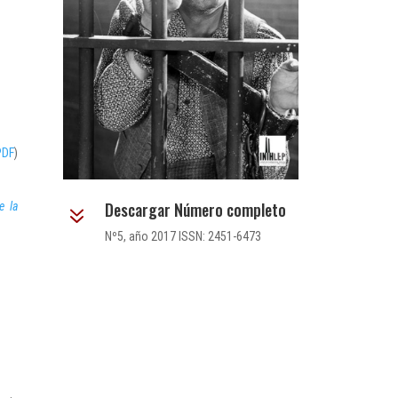
PDF
)
Descargar Número completo
e la
7
Nº5, año 2017 ISSN: 2451-6473