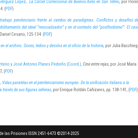
odríguez López,
La Cárcel Correccional de Buenos Aires en San Telmo
, por Flore
4. (
PDF
)
 trabajo penitenciario frente al cambio de paradigmas. Conflictos y desafíos d
debilitamiento
del ideal “resocializador” y en el contexto del “postfordismo”’. El ca
 Daniel Cesano, 125-134. (
PDF
)
en el archivo. Goces, tedios y desvíos en el oficio de la historia
,
por Julia Bacchieg
terio y José Antonio Planes Pedreño (Coord.),
Cine entre rejas,
por José María
, (
PDF
)
,
Vidas paralelas en el penitenciarismo europeo. De la unificación italiana a la
a través de sus figuras señeras
, por Enrique Roldán Cañizares, pp. 138-141, (
PDF
)
a de las Prisiones ISSN 2451-6473 ©2014-2025