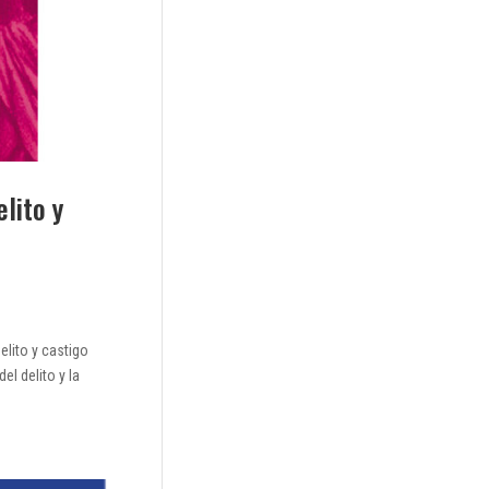
elito y
elito y castigo
l delito y la