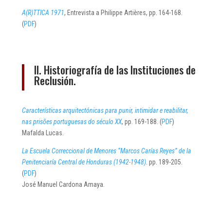
A(R)TTICA 1971
, Entrevista a Philippe Artières, pp. 164-168.
(
PDF
)
II. Historiografía de las Instituciones de
Reclusión.
Características arquitectónicas para punir, intimidar e reabilitar,
nas prisões portuguesas do século XX
, pp. 169-188. (
PDF
)
Mafalda Lucas.
La Escuela Correccional de Menores “Marcos Carías Reyes” de la
Penitenciaría Central de Honduras (1942-1948)
. pp. 189-205.
(
PDF
)
José Manuel Cardona Amaya.