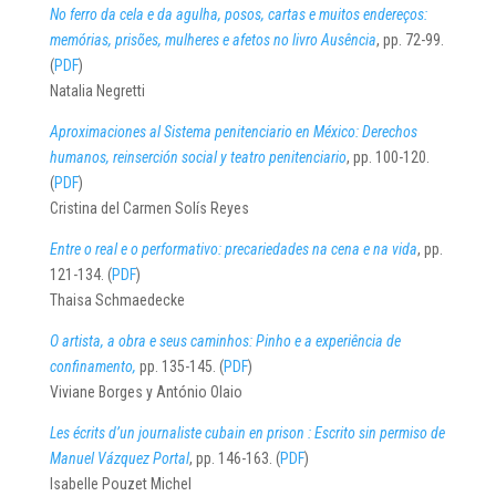
No ferro da cela e da agulha, posos, cartas e muitos endereços:
memórias, prisões, mulheres e afetos no livro Ausência
, pp. 72-99.
(
PDF
)
Natalia Negretti
Aproximaciones al Sistema penitenciario en México: Derechos
humanos, reinserción social y teatro penitenciario
, pp. 100-120.
(
PDF
)
Cristina del Carmen Solís Reyes
Entre o real e o performativo: precariedades na cena e na vida
, pp.
121-134. (
PDF
)
Thaisa Schmaedecke
O artista, a obra e seus caminhos: Pinho e a experiência de
confinamento,
pp. 135-145. (
PDF
)
Viviane Borges y António Olaio
Les écrits d’un journaliste cubain en prison : Escrito sin permiso de
Manuel Vázquez Portal
, pp. 146-163. (
PDF
)
Isabelle Pouzet Michel