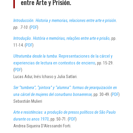
entre Arte y Prisión.
Introducción. Historia y memorias, relaciones entre arte e prisión
.
pp. 7-10
. (
PDF
)
Introdução. História e memórias, relações entre arte e prisão
,
pp.
11-14. (
PDF
)
Ultratumba desde la tumba
. Representaciones de la cárcel y
experiencias de lectura en contextos de encierro
, pp. 15-29.
(
PDF
)
Lucas Adur, Inés Ichaso y Julia Satlari.
Ser “tumbera”, “pintora” y “alumna”: formas de jerarquización en
una cárcel de mujeres del conurbano bonaerense
,
pp. 30-49. (
PDF
)
Sebastián Mulieri
Arte e resistências: a produção de presos políticos de São Paulo
durante os anos 1970
, pp. 50-71. (
PDF
)
Andrea Siqueira D’Alessandri Forti.