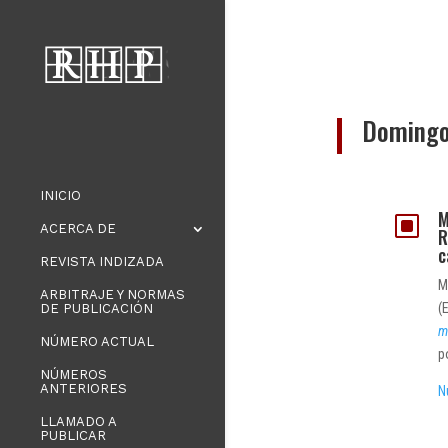
Domingo
INICIO
M
W
ACERCA DE
R
c
REVISTA INDIZADA
M
ARBITRAJE Y NORMAS
(
DE PUBLICACIÓN
m
NÚMERO ACTUAL
p
NÚMEROS
ANTERIORES
N
LLAMADO A
PUBLICAR