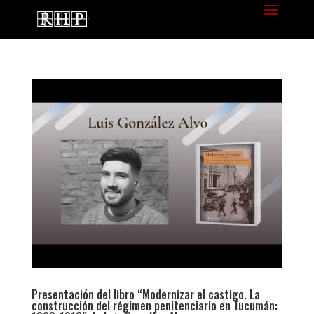
Presentación del libro “Modernizar el castigo. La
construcción del régimen penitenciario en Tucumán: