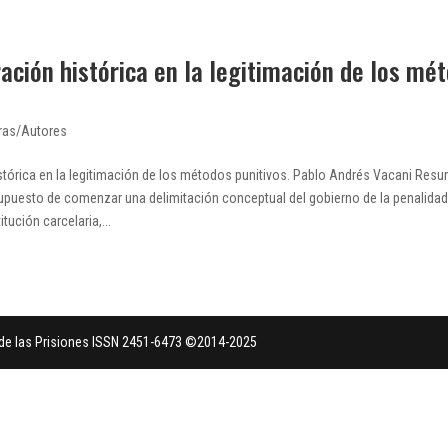
ación histórica en la legitimación de los mé
ras/Autores
stórica en la legitimación de los métodos punitivos. Pablo Andrés Vacani Resu
upuesto de comenzar una delimitación conceptual del gobierno de la penalida
tución carcelaria,...
a de las Prisiones ISSN 2451-6473 ©2014-2025