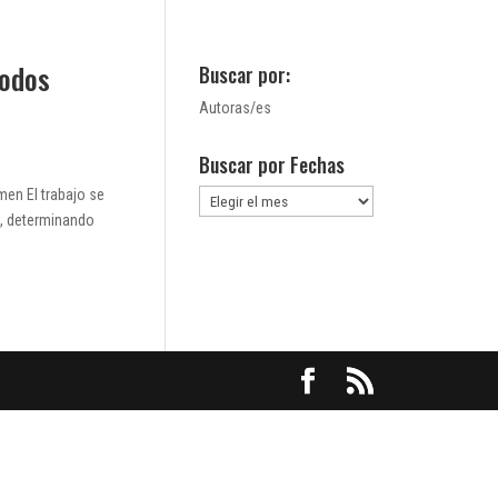
todos
Buscar por:
Autoras/es
Buscar por Fechas
men El trabajo se
Buscar
d, determinando
por
Fechas