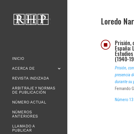
Loredo Nar
Prisión,
]
España: L
Estudios
(1940-19
INICIO
Prisión, co
ACERCA DE
presencia d
REVISTA INDIZADA
durante su 
ARBITRAJE Y NORMAS
Fernando G
DE PUBLICACIÓN
Número 13 
NÚMERO ACTUAL
NÚMEROS
ANTERIORES
LLAMADO A
PUBLICAR