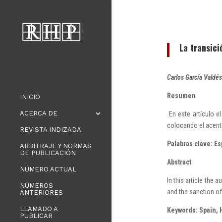
La transici
Carlos García Valdés
Resumen
INICIO
ACERCA DE
En este artículo el
colocando el acento 
REVISTA INDIZADA
Palabras clave: Es
ARBITRAJE Y NORMAS
DE PUBLICACIÓN
Abstract
NÚMERO ACTUAL
In this article the 
NÚMEROS
and the sanction of
ANTERIORES
LLAMADO A
Keywords: Spain, H
PUBLICAR