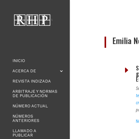
Emilia N
INICIO
S
E
ACERCA DE
g
E
REVISTA INDIZADA
S
ARBITRAJE Y NORMAS
t
DE PUBLICACIÓN
c
NÚMERO ACTUAL
p
NÚMEROS
ANTERIORES
N
LLAMADO A
PUBLICAR