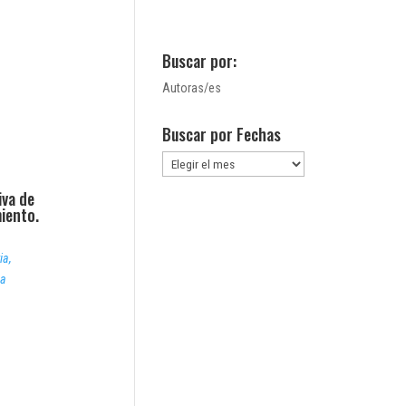
Buscar por:
Autoras/es
Buscar por Fechas
Buscar
por
iva de
Fechas
miento.
ia,
ca