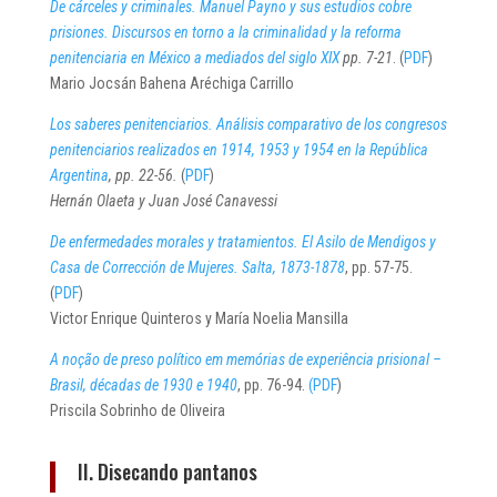
De cárceles y criminales. Manuel Payno y sus estudios cobre
prisiones. Discursos en torno a la criminalidad y la reforma
penitenciaria en México a mediados del siglo XIX
pp. 7-21
. (
PDF
)
Mario Jocsán Bahena Aréchiga Carrillo
Los saberes penitenciarios. Análisis comparativo de los congresos
penitenciarios realizados en 1914, 1953 y 1954 en la República
Argentina
, pp. 22-56.
(
PDF
)
Hernán Olaeta y Juan José Canavessi
De enfermedades morales y tratamientos. El Asilo de Mendigos y
Casa de Corrección de Mujeres. Salta, 1873-1878
, pp. 57-75.
(
PDF
)
Victor Enrique Quinteros y María Noelia Mansilla
A noção de preso político em memórias de experiência prisional –
Brasil, décadas de 1930 e 1940
, pp. 76-94.
(PDF
)
Priscila Sobrinho de Oliveira
II. Disecando pantanos